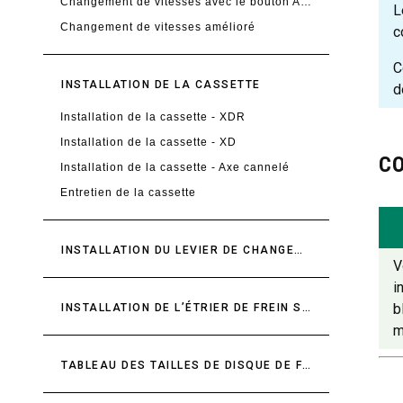
Changement de vitesses avec le bouton AXS
L
Changement de vitesses amélioré
c
C
INSTALLATION DE LA CASSETTE
d
Installation de la cassette - XDR
Installation de la cassette - XD
CO
Installation de la cassette - Axe cannelé
Entretien de la cassette
INSTALLATION DU LEVIER DE CHANGEMENT DE VITESSES
V
i
b
INSTALLATION DE L’ÉTRIER DE FREIN SUR JANTE
m
TABLEAU DES TAILLES DE DISQUE DE FREIN RECOMMANDÉES