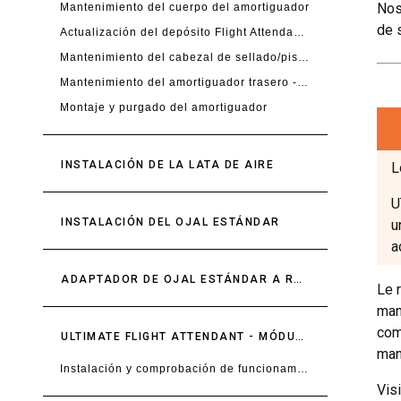
Nos
Mantenimiento del cuerpo del amortiguador
de 
Actualización del depósito Flight Attendant (optativo)
Mantenimiento del cabezal de sellado/pistón neumático - 200 horas
Mantenimiento del amortiguador trasero - Montaje
Montaje y purgado del amortiguador
INSTALACIÓN DE LA LATA DE AIRE
L
U
INSTALACIÓN DEL OJAL ESTÁNDAR
u
a
ADAPTADOR DE OJAL ESTÁNDAR A RODAMIENTO (23 MM)
Le 
man
com
ULTIMATE FLIGHT ATTENDANT - MÓDULO DEL AMORTIGUADOR TRASERO
man
Instalación y comprobación de funcionamiento
Vis