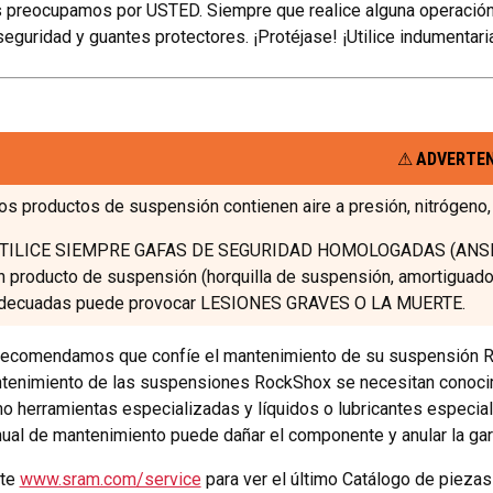
 preocupamos por USTED. Siempre que realice alguna operación
seguridad y guantes protectores. ¡Protéjase! ¡Utilice indumentari
ADVERTE
os productos de suspensión contienen aire a presión, nitrógeno, 
TILICE SIEMPRE GAFAS DE SEGURIDAD HOMOLOGADAS (ANSI Z87.
n producto de suspensión (horquilla de suspensión, amortiguador t
decuadas puede provocar LESIONES GRAVES O LA MUERTE.
recomendamos que confíe el mantenimiento de su suspensión Roc
tenimiento de las suspensiones RockShox se necesitan conocim
o herramientas especializadas y líquidos o lubricantes especia
ual de mantenimiento puede dañar el componente y anular la gara
ite
www.sram.com/service
para ver el último Catálogo de pieza