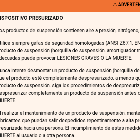
ADVERTE
ISPOSITIVO PRESURIZADO
os productos de suspensión contienen aire a presión, nitrógeno, 
tilice siempre gafas de seguridad homologadas (ANSI Z87.1, EN1
roducto de suspensión (horquilla de suspensión, amortiguador tras
decuadas puede provocar LESIONES GRAVES O LA MUERTE.
unca intente desmontar un producto de suspensión (horquilla de s
ue el producto esté completamente despresurizado, a menos que 
roducto de suspensión, siga los procedimientos de despresurizaci
espresurizar completamente un producto de suspensión antes
UERTE.
l realizar el mantenimiento de un producto de suspensión, manten
ubricantes que puedan salir despedidos repentinamente a alta pr
resurizada hacia una persona. El incumplimiento de estas med
UERTE al usuario o a otra persona.