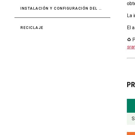
obt
INSTALACIÓN Y CONFIGURACIÓN DEL AMORTIGUADOR
La 
El 
RECICLAJE
♻ P
sra
P
S