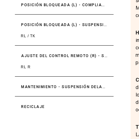
s
POSICIÓN BLOQUEADA (L) - COMPLIANCIA Y ESCAPE
M
c
POSICIÓN BLOQUEADA (L) - SUSPENSIÓN DELANTERA
H
RL / TK
i
c
m
AJUSTE DEL CONTROL REMOTO (R) - SUSPENSIÓN DELANTERA
p
RL R
C
d
MANTENIMIENTO - SUSPENSIÓN DELANTERA
l
d
RECICLAJE
o
T
L