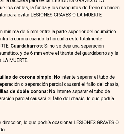
izar la bicicleta para evitar LESIONES GRAVES O LA
ue los cables, la funda y los manguitos de freno no hacen
 montar para evitar LESIONES GRAVES O LA MUERTE.
n mínima de 6 mm entre la parte superior del neumático
ontra la corona cuando la horquilla esté totalmente
ERTE.
Guardabarros:
Si no se deja una separación
eumático, y de 6 mm entre el tirante del guardabarros y la
 O LA MUERTE.
uillas de corona simple: No
intente separar el tubo de
eparación o separación parcial causará el fallo del chasis,
llas de doble corona:
No
intente separar el tubo de
aración parcial causará el fallo del chasis, lo que podría
 de dirección, lo que podría ocasionar LESIONES GRAVES O
do.