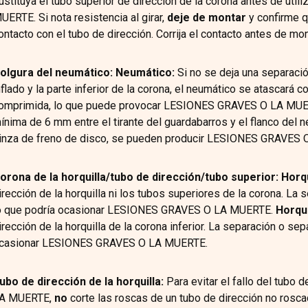
ustituya el tubo superior de dirección de la corona antes de util
UERTE. Si nota resistencia al girar,
deje de montar
y confirme q
ontacto con el tubo de dirección. Corrija el contacto antes de
olgura del neumático: Neumático:
Si no se deja una separació
nflado y la parte inferior de la corona, el neumático se atascará c
omprimida, lo que puede provocar LESIONES GRAVES O LA MU
ínima de 6 mm entre el tirante del guardabarros y el flanco del n
inza de freno de disco, se pueden producir LESIONES GRAVES
orona de la horquilla/tubo de dirección/tubo superior: Horq
irección de la horquilla ni los tubos superiores de la corona. La s
o que podría ocasionar LESIONES GRAVES O LA MUERTE.
Horqui
irección de la horquilla de la corona inferior. La separación o sep
casionar LESIONES GRAVES O LA MUERTE.
ubo de dirección de la horquilla:
Para evitar el fallo del tubo
A MUERTE,
no
corte las roscas de un tubo de dirección no rosca