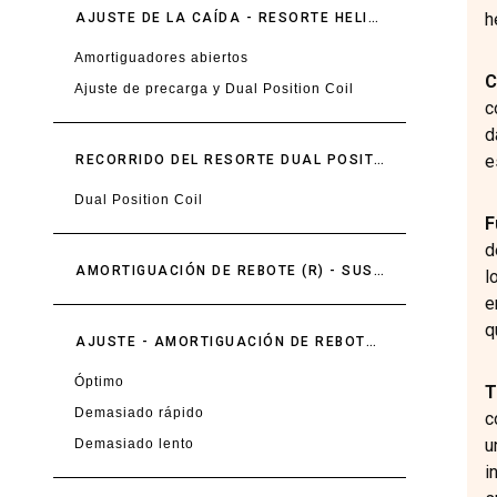
h
AJUSTE DE LA CAÍDA - RESORTE HELICOIDAL - SUSPENSIÓN DELANTERA
Amortiguadores abiertos
C
Ajuste de precarga y Dual Position Coil
c
d
e
RECORRIDO DEL RESORTE DUAL POSITION - SUSPENSIÓN DELANTERA
Dual Position Coil
F
d
AMORTIGUACIÓN DE REBOTE (R) - SUSPENSIÓN DELANTERA
l
e
q
AJUSTE - AMORTIGUACIÓN DE REBOTE (R) - SUSPENSIÓN DELANTERA
Óptimo
T
Demasiado rápido
c
u
Demasiado lento
i