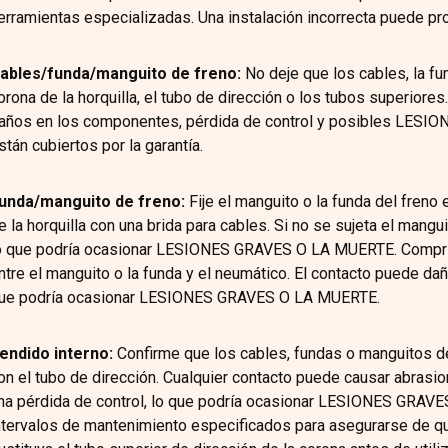
erramientas especializadas. Una instalación incorrecta puede
ables/funda/manguito de freno:
No deje que los cables, la fu
orona de la horquilla, el tubo de dirección o los tubos superiores.
años en los componentes, pérdida de control y posibles LESI
stán cubiertos por la garantía.
unda/manguito de freno:
Fije el manguito o la funda del freno e
e la horquilla con una brida para cables. Si no se sujeta el mangui
o que podría ocasionar LESIONES GRAVES O LA MUERTE. Comprima
ntre el manguito o la funda y el neumático. El contacto puede daña
ue podría ocasionar LESIONES GRAVES O LA MUERTE.
endido interno:
Confirme que los cables, fundas o manguitos d
on el tubo de dirección. Cualquier contacto puede causar abrasi
na pérdida de control, lo que podría ocasionar LESIONES GRAVE
ntervalos de mantenimiento especificados para asegurarse de qu