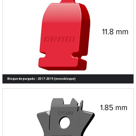
Bloque de purgado - 2017-2019 (monobloque)