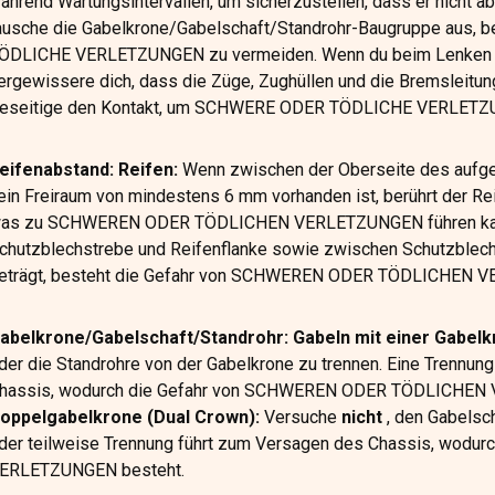
ährend Wartungsintervallen, um sicherzustellen, dass er nicht ab
ausche die Gabelkrone/Gabelschaft/Standrohr-Baugruppe aus, 
ÖDLICHE VERLETZUNGEN zu vermeiden. Wenn du beim Lenken e
ergewissere dich, dass die Züge, Zughüllen und die Bremsleitu
eseitige den Kontakt, um SCHWERE ODER TÖDLICHE VERLETZU
eifenabstand: Reifen:
Wenn zwischen der Oberseite des aufge
ein Freiraum von mindestens 6 mm vorhanden ist, berührt der Rei
as zu SCHWEREN ODER TÖDLICHEN VERLETZUNGEN führen ka
chutzblechstrebe und Reifenflanke sowie zwischen Schutzblec
eträgt, besteht die Gefahr von SCHWEREN ODER TÖDLICHEN 
abelkrone/Gabelschaft/Standrohr: Gabeln mit einer Gabelk
der die Standrohre von der Gabelkrone zu trennen. Eine Trennun
hassis, wodurch die Gefahr von SCHWEREN ODER TÖDLICHEN
oppelgabelkrone (Dual Crown):
Versuche
nicht
, den Gabelsch
der teilweise Trennung führt zum Versagen des Chassis, wo
ERLETZUNGEN besteht.