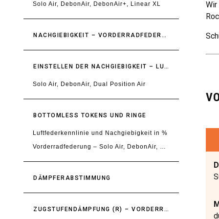
Wir
Solo Air, DebonAir, DebonAir+, Linear XL
Roc
Sch
NACHGIEBIGKEIT – VORDERRADFEDERUNG
EINSTELLEN DER NACHGIEBIGKEIT – LUFTFEDER – VORDERRADFEDERUNG
Solo Air, DebonAir, Dual Position Air
V
BOTTOMLESS TOKENS UND RINGE
Luftfederkennlinie und Nachgiebigkeit in %
Vorderradfederung – Solo Air, DebonAir, DebonAir+, Linear XL
D
S
DÄMPFERABSTIMMUNG
M
ZUGSTUFENDÄMPFUNG (R) – VORDERRADFEDERUNG
d