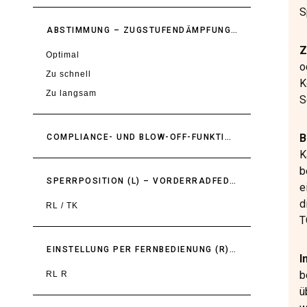
S
ABSTIMMUNG – ZUGSTUFENDÄMPFUNG (R) – VORDERRADFEDERUNG
Z
Optimal
o
Zu schnell
K
Zu langsam
S
B
COMPLIANCE- UND BLOW-OFF-FUNKTION IN DER SPERRPOSITION (L)
K
b
SPERRPOSITION (L) – VORDERRADFEDERUNG
e
d
RL / TK
T
EINSTELLUNG PER FERNBEDIENUNG (R) – VORDERRADFEDERUNG
I
b
RL R
ü