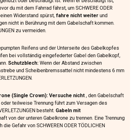
genutzt oder beschädigt ist. Wenn er beschädigt ist,
bevor du mit dem Fahrrad fährst, um SCHWERE ODER
inen Widerstand spürst,
fahre nicht weiter
und
ngen nicht in Berührung mit dem Gabelschaft kommen.
NGEN zu vermeiden.
pumpten Reifens und der Unterseite des Gabelkopfes
fen bei vollständig eingefederter Gabel den Gabelkopf,
nn.
Schutzblech:
Wenn der Abstand zwischen
hstrebe und Scheibenbremssattel nicht mindestens 6 mm
VERLETZUNGEN.
rone (Single Crown): Versuche nicht
, den Gabelschaft
g oder teilweise Trennung führt zum Versagen des
 VERLETZUNGEN besteht.
Gabeln mit
aft von der unteren Gabelkrone zu trennen. Eine Trennung
durch die Gefahr von SCHWEREN ODER TÖDLICHEN