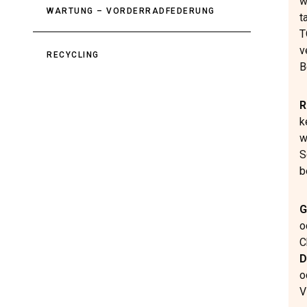
w
WARTUNG – VORDERRADFEDERUNG
t
T
v
RECYCLING
B
R
k
w
S
b
G
o
C
D
o
V